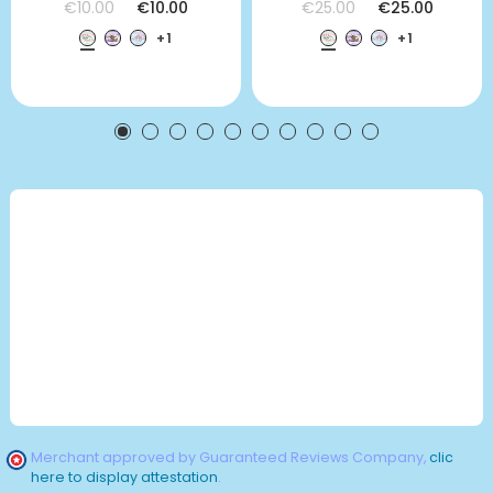
€10.00
€10.00
€25.00
€25.00
+1
+1
Merchant approved by Guaranteed Reviews Company,
clic
here to display attestation
.