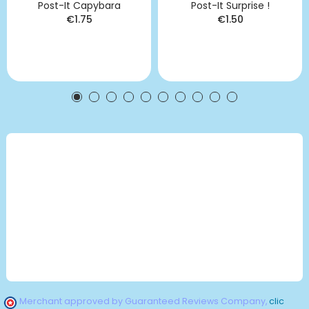
Post-It Capybara
Post-It Surprise !
€1.75
€1.50
Merchant approved by Guaranteed Reviews Company,
clic