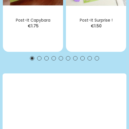
Post-It Capybara
Post-It Surprise !
€1.75
€1.50