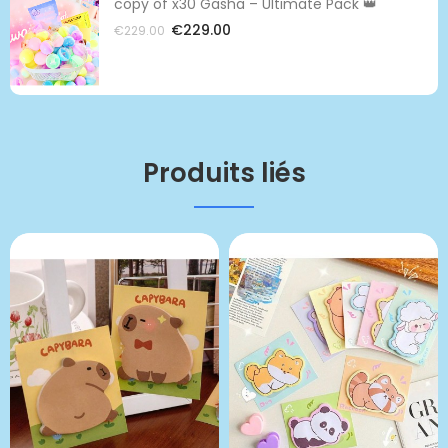
copy of x30 Gasha – Ultimate Pack 👑
€229.00
€229.00
Produits liés