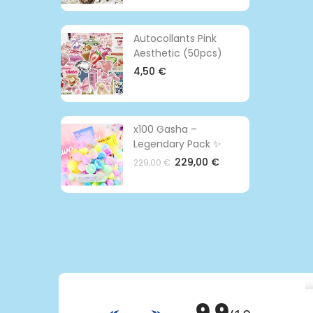
Autocollants Pink
Aesthetic (50pcs)
4,50 €
x100 Gasha –
Legendary Pack ✨
229,00 €
229,00 €