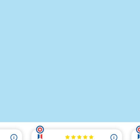
Autocollants Pink
Aesthetic (50pcs
4,50 €
x100 Gasha –
Legendary Pack 
229,00 €
229,00 €