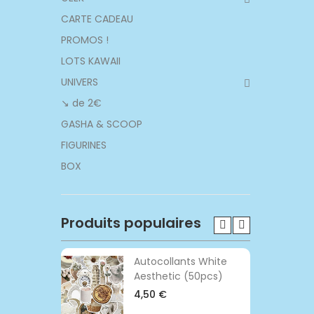
CARTE CADEAU
PROMOS !
LOTS KAWAII
UNIVERS
↘ de 2€
GASHA & SCOOP
FIGURINES
BOX
Produits populaires
 BACK TO
Autocollants White
Aesthetic (50pcs)
€
4,50 €