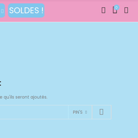
SOLDES !
0
t
 qu'ils seront ajoutés.
PIN'S