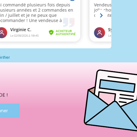
rifier
.
E !
nner